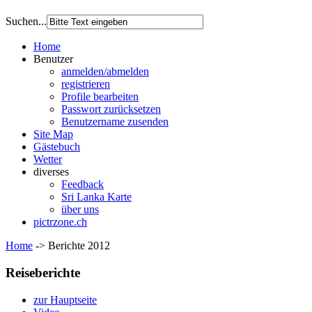
Suchen...
Home
Benutzer
anmelden/abmelden
registrieren
Profile bearbeiten
Passwort zurücksetzen
Benutzername zusenden
Site Map
Gästebuch
Wetter
diverses
Feedback
Sri Lanka Karte
über uns
pictrzone.ch
Home
->
Berichte 2012
Reiseberichte
zur Hauptseite