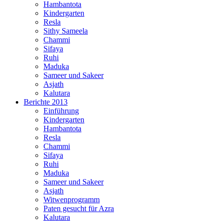
Hambantota
Kindergarten
Resla
Sithy Sameela
Chammi
Sifaya
Ruhi
Maduka
Sameer und Sakeer
Asjath
Kalutara
Berichte 2013
Einführung
Kindergarten
Hambantota
Resla
Chammi
Sifaya
Ruhi
Maduka
Sameer und Sakeer
Asjath
Witwenprogramm
Paten gesucht für Azra
Kalutara