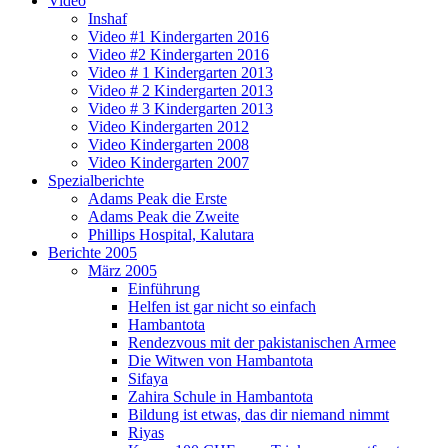
Video
Inshaf
Video #1 Kindergarten 2016
Video #2 Kindergarten 2016
Video # 1 Kindergarten 2013
Video # 2 Kindergarten 2013
Video # 3 Kindergarten 2013
Video Kindergarten 2012
Video Kindergarten 2008
Video Kindergarten 2007
Spezialberichte
Adams Peak die Erste
Adams Peak die Zweite
Phillips Hospital, Kalutara
Berichte 2005
März 2005
Einführung
Helfen ist gar nicht so einfach
Hambantota
Rendezvous mit der pakistanischen Armee
Die Witwen von Hambantota
Sifaya
Zahira Schule in Hambantota
Bildung ist etwas, das dir niemand nimmt
Riyas