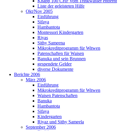
Knapp 100 CHF vom Trinkwasser entfernt
Liste der geleisteten Hilfe
Okt/Nov 2005
Einführung
Sifaya
Hambantota
Montessori Kindergarten
Riyas
Sithy Sameena
Mikrokreditprogramm für Witwen
Patenschaften für Waisen
Banuka und sein Brunnen
gespendete Gelder
diverse Dokumente
Berichte 2006
März 2006
Einführung
Mikrokreditprogramm für Witwen
Waisen Patenschaften
Banuka
Hambantota
Sifaya
Kindergarten
Riyaz und Sithy Sameela
September 2006