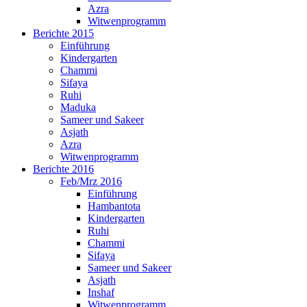
Azra
Witwenprogramm
Berichte 2015
Einführung
Kindergarten
Chammi
Sifaya
Ruhi
Maduka
Sameer und Sakeer
Asjath
Azra
Witwenprogramm
Berichte 2016
Feb/Mrz 2016
Einführung
Hambantota
Kindergarten
Ruhi
Chammi
Sifaya
Sameer und Sakeer
Asjath
Inshaf
Witwenprogramm