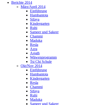
Berichte 2014
März/April 2014
Einführung
Hambantota
Sifaya
Kindergarten
Ruhi
Sameer und Sakeer
Chammi
Maduka
Resla
Azra
Asjath
Witwenprogramm
Tsi Chi Schule
Okt/Nov 2014
Einführung
Hambantota
Kindergarten
Resla
Chammi
Sifaya
Ruhi
Maduka
Sameer und Sakeer